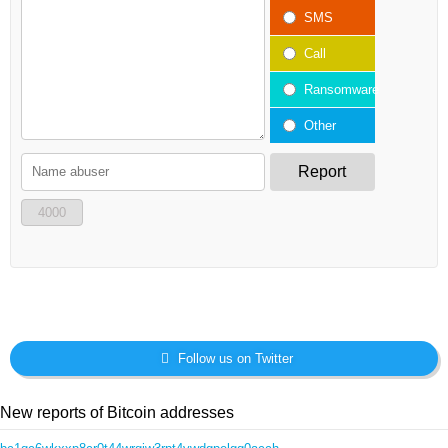
SMS
Call
Ransomware
Other
Report
4000
Follow us on Twitter
New reports of Bitcoin addresses