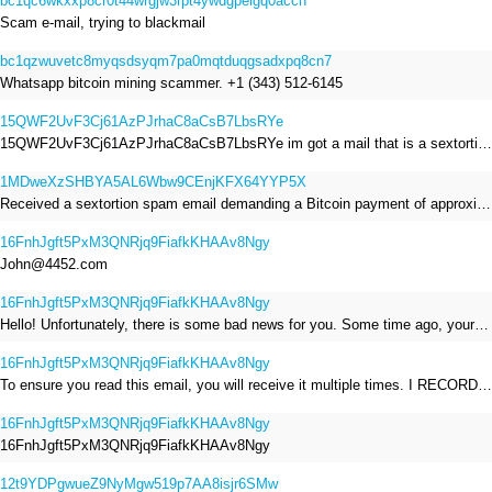
bc1qc6wkxxp8cr0t44wrgjw3rpt4ywdgpelgq0acch
Scam e-mail, trying to blackmail
bc1qzwuvetc8myqsdsyqm7pa0mqtduqgsadxpq8cn7
Whatsapp bitcoin mining scammer. +1 (343) 512-6145
15QWF2UvF3Cj61AzPJrhaC8aCsB7LbsRYe
15QWF2UvF3Cj61AzPJrhaC8aCsB7LbsRYe im got a mail that is a sextortion spam , he saying im have a R.A.T and need to pay 800$
1MDweXzSHBYA5AL6Wbw9CEnjKFX64YYP5X
Received a sextortion spam email demanding a Bitcoin payment of approximately JPY 200,000. The sender falsely claimed to have hacked my devices, recorded me through my webcam, and threatened to release videos unless I paid. This Bitcoin address was provided as the payment address. No payment was made.
16FnhJgft5PxM3QNRjq9FiafkKHAAv8Ngy
John@4452.com
16FnhJgft5PxM3QNRjq9FiafkKHAAv8Ngy
Hello! Unfortunately, there is some bad news for you. Some time ago, your device was infected with my private Trojan, R.A.T. (Remote Administration Tool). If you want to find out more about it, simply use Google. My Trojan allowed me to access your files, accounts, and your camera. Check the sender of this email; I have sent it from your email account. I RECORDED YOU MASTURBATING THROUGH YOUR CAMERA! If you still doubt my serious intentions, it only takes a couple of mouse clicks to share the video of you masturbating with your family, friends, relatives, all email contacts, on social networks, and the darknet. After that, I removed my malware to leave no traces. To ensure you read this email, you will receive it multiple times. All you need is $1400 USD in Bitcoin (BTC), transferred to my wallet address. After the transaction is successful, I will proceed to delete everything. You can purchase Bitcoin (BTC) from reputable exchanges here: http://www.coinbase.com - Payment options: Credit/Debit Cards, Bank Transfers, PayPal (in some regions). http://www.binance.com - Payment options: Credit/Debit Cards, Bank Transfers, P2P trading, third-party payment providers, and gift cards. http://www.bitrefill.com - Payment options: Paysafecard, credit/debit cards, crypto, bank transfer, and other gift cards. http://www.crypto.com - Payment options: Credit/Debit Cards, Bank Transfers, Apple Pay, Google Pay, and more. http://www.etoro.com - Payment options: Credit/Debit Cards, Bank Transfers, PayPal. Alternatively, simply Google for other exchanges. Once purchased, you can send the Bitcoin (BTC) directly to my wallet address or use a wallet application such as Atomic Wallet or Exodus Wallet to manage your transactions. My Bitcoin (BTC) wallet address is: 16FnhJgft5PxM3QNRjq9FiafkKHAAv8Ngy Yes, that's how the wallet address looks. Copy and paste my wallet address; it's case-sensitive. A piece of advice from me: regularly change all your passwords and update your device with the latest security patches.
16FnhJgft5PxM3QNRjq9FiafkKHAAv8Ngy
To ensure you read this email, you will receive it multiple times. I RECORDED YOU MASTURBATING THROUGH YOUR CAMERA! After that, I removed my malware to leave no traces. If you still doubt my serious intentions, it only takes a couple of mouse clicks to share the video of you masturbating with your family, friends, relatives, all email contacts, on social networks, and the darknet. All you need is $800 USD in Bitcoin (BTC), transferred to my wallet address. After the transaction is successful, I will proceed to delete everything. You can purchase Bitcoin (BTC) from reputable exchanges here: http://www.coinbase.com - Payment options: Credit/Debit Cards, Bank Transfers, PayPal (in some regions). http://www.binance.com - Payment options: Credit/Debit Cards, Bank Transfers, P2P trading, third-party payment providers, and gift cards. http://www.bitrefill.com - Payment options: Paysafecard, credit/debit cards, crypto, bank transfer, and other gift cards. http://www.crypto.com - Payment options: Credit/Debit Cards, Bank Transfers, Apple Pay, Google Pay, and more. http://www.etoro.com - Payment options: Credit/Debit Cards, Bank Transfers, PayPal. Alternatively, simply Google for other exchanges. Once purchased, you can send the Bitcoin (BTC) directly to my wallet address or use a wallet application such as Atomic Wallet or Exodus Wallet to manage your transactions. My Bitcoin (BTC) wallet address is: 16FnhJgft5PxM3QNRjq9FiafkKHAAv8Ngy
16FnhJgft5PxM3QNRjq9FiafkKHAAv8Ngy
16FnhJgft5PxM3QNRjq9FiafkKHAAv8Ngy
12t9YDPgwueZ9NyMgw519p7AA8isjr6SMw