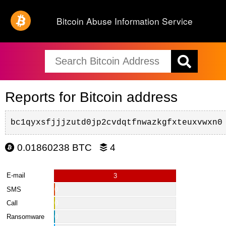
Bitcoin Abuse Information Service
Reports for Bitcoin address
bc1qyxsfjjjzutd0jp2cvdqtfnwazkgfxteuxvwxn0
0.01860238 BTC
4
E-mail
3
SMS
0
Call
0
Ransomware
0