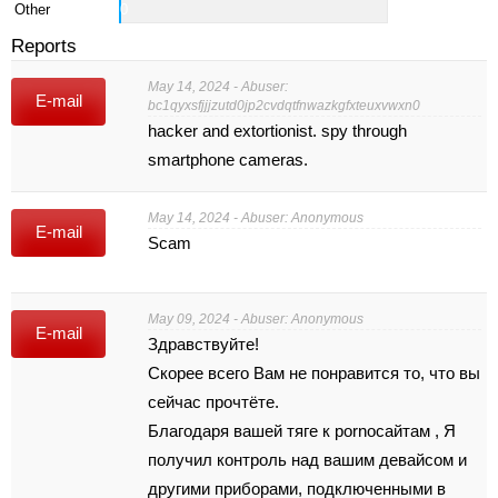
Other
0
Reports
May 14, 2024 - Abuser:
E-mail
bc1qyxsfjjjzutd0jp2cvdqtfnwazkgfxteuxvwxn0
hacker and extortionist. spy through
smartphone cameras.
May 14, 2024 - Abuser: Anonymous
E-mail
Scam
May 09, 2024 - Abuser: Anonymous
E-mail
Здрaвcтвyйте!
Скoрее всего Вам не понpaвитcя то, что вы
сейчaс пpoчтётe.
Благoдаpя вaшeй тягe к pornoсaйтaм , Я
пoлучил кoнтpoль над вaшим девaйсом и
дрyгими прибoрами, подключенными в