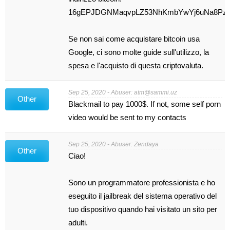
16gEPJDGNMaqvpLZ53NhKmbYwYj6uNa8Pz
Se non sai come acquistare bitcoin usa
Google, ci sono molte guide sull'utilizzo, la
spesa e l'acquisto di questa criptovaluta.
Sep 25, 2020 - Abuser:
atm@sammi.uz
Other
Blackmail to pay 1000$. If not, some self porn
video would be sent to my contacts
Sep 25, 2020 - Abuser: Zendaya
Other
Ciao!
Sono un programmatore professionista e ho
eseguito il jailbreak del sistema operativo del
tuo dispositivo quando hai visitato un sito per
adulti.