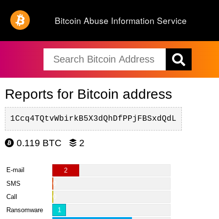
Bitcoin Abuse Information Service
Reports for Bitcoin address
1Ccq4TQtvWbirkB5X3dQhDfPPjFBSxdQdL
0.119 BTC
2
E-mail
2
SMS
0
Call
0
Ransomware
1