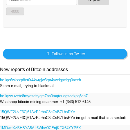
4000
Follow us on Twitter
New reports of Bitcoin addresses
bc1qc6wkxxp8cr0t44wrgjw3rpt4ywdgpelgq0acch
Scam e-mail, trying to blackmail
bc1qzwuvetc8myqsdsyqm7pa0mqtduqgsadxpq8cn7
Whatsapp bitcoin mining scammer. +1 (343) 512-6145
15QWF2UvF3Cj61AzPJrhaC8aCsB7LbsRYe
15QWF2UvF3Cj61AzPJrhaC8aCsB7LbsRYe im got a mail that is a sextortion spam , he saying im have a R.A.T and need to pay 800$
1MDweXzSHBYA5AL6Wbw9CEnjKFX64YYP5X