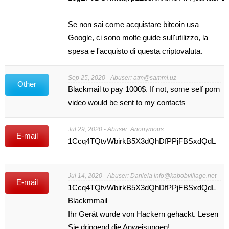
Se non sai come acquistare bitcoin usa
Google, ci sono molte guide sull'utilizzo, la
spesa e l'acquisto di questa criptovaluta.
Sep 25, 2020 - Abuser:
atm@sammi.uz
Other
Blackmail to pay 1000$. If not, some self porn
video would be sent to my contacts
Jul 29, 2020 - Abuser: Anonymous
E-mail
1Ccq4TQtvWbirkB5X3dQhDfPPjFBSxdQdL
Jul 14, 2020 - Abuser: Daniela
info@kabobvillage.net
E-mail
1Ccq4TQtvWbirkB5X3dQhDfPPjFBSxdQdL
Blackmmail
Ihr Gerät wurde von Hackern gehackt. Lesen
Sie dringend die Anweisungen!