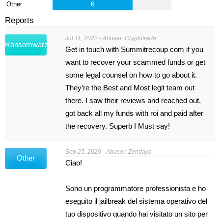
Other
6
Reports
Jul 11, 2022 - Abuser: Cryptotrade
Ransomware
Get in touch with Summitrecoup com if you
want to recover your scammed funds or get
some legal counsel on how to go about it.
They’re the Best and Most legit team out
there. I saw their reviews and reached out,
got back all my funds with roi and paid after
the recovery. Superb I Must say!
Sep 25, 2020 - Abuser: Zendaya
Other
Ciao!
Sono un programmatore professionista e ho
eseguito il jailbreak del sistema operativo del
tuo dispositivo quando hai visitato un sito per