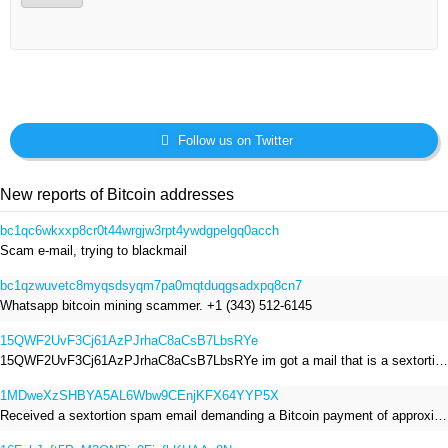
Follow us on Twitter
New reports of Bitcoin addresses
bc1qc6wkxxp8cr0t44wrgjw3rpt4ywdgpelgq0acch
Scam e-mail, trying to blackmail
bc1qzwuvetc8myqsdsyqm7pa0mqtduqgsadxpq8cn7
Whatsapp bitcoin mining scammer. +1 (343) 512-6145
15QWF2UvF3Cj61AzPJrhaC8aCsB7LbsRYe
15QWF2UvF3Cj61AzPJrhaC8aCsB7LbsRYe im got a mail that is a sextortion spam , he saying im have a R.A.T and need to pay 800$
1MDweXzSHBYA5AL6Wbw9CEnjKFX64YYP5X
Received a sextortion spam email demanding a Bitcoin payment of approximately JPY 200,000. The sender falsely claimed to have hacked my devices, recorded me through my webcam, and threatened to release videos unless I paid. This Bitcoin address was provided as the payment address. No payment was made.