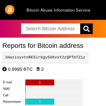
Bitcoin Abuse Information Service
Reports for Bitcoin address
1HasisyvtnRE5ir6gy5XKvxY2zQPTbTZ1z
0.9995 BTC
2
E-mail
1
SMS
0
Call
0
Ransomware
1