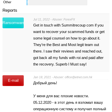
Other
0
Reports
Jul 11, 2022 - Abuser: ForexFX
Ransomware
Get in touch with Summitrecoup com if you
want to recover your scammed funds or get
some legal counsel on how to go about it.
They’re the Best and Most legit team out
there. I saw their reviews and reached out,
got back all my funds with roi and paid after
the recovery. Superb I Must say!
Jan 18, 2021 - Abuser:
office@etnet.com.hk
E-mail
Добрый день!
У меня для вас плохие новости.
05.12.2020 - в этот день я взломал вашу
операционную систему и получил полный