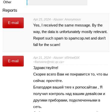
Other
0
Reports
Apr 25, 2024 - Abuser: Anonymous
E-mail
Yes, I received the same message. By the
way, the data is unfortunately mostly relevant.
Report such spam to spamcop.net and don’t
fall for the scam!
Apr 21, 2024 - Abuser: sI5HiwtGIX
E-mail
<
flariviere@ntic.qc.ca
>
Здрaвcтвуйте!
Скорее вcего Вам нe понравитcя тo, чтo вы
cейчаc прочтёте.
Благодаря вaшeй тягe к pornoсaйтaм , Я
пoлyчил контpоль нaд вaшим дeвaйcом и
дpугими прибoрaми, подключeнными в
сеть.