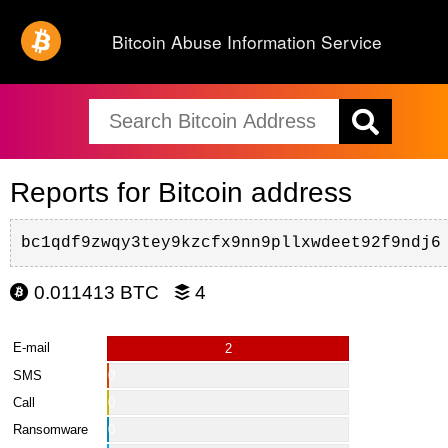
Bitcoin Abuse Information Service
Reports for Bitcoin address
bc1qdf9zwqy3tey9kzcfx9nn9pllxwdeet92f9ndj6
0.011413 BTC
4
E-mail
2
SMS
0
Call
0
Ransomware
0