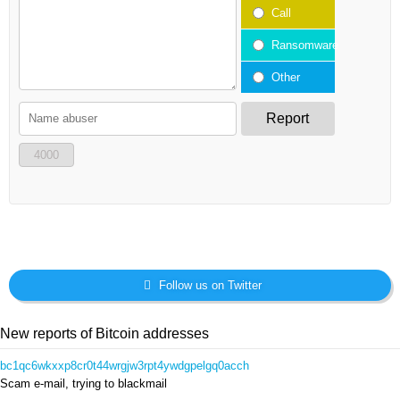
Call
Ransomware
Other
Report
4000
Follow us on Twitter
New reports of Bitcoin addresses
bc1qc6wkxxp8cr0t44wrgjw3rpt4ywdgpelgq0acch
Scam e-mail, trying to blackmail