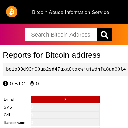
Bitcoin Abuse Information Service
Reports for Bitcoin address
bc1q90d93m08up2sd47gxa6tqxwjujwdnfa8ug88l4
0 BTC
0
E-mail
2
SMS
0
Call
0
Ransomware
0