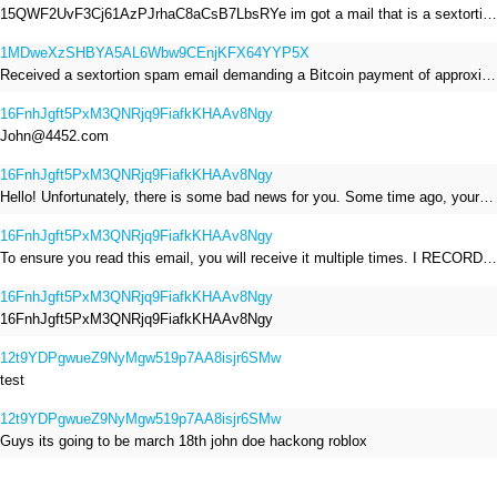
15QWF2UvF3Cj61AzPJrhaC8aCsB7LbsRYe im got a mail that is a sextortion spam , he saying im have a R.A.T and need to pay 800$
1MDweXzSHBYA5AL6Wbw9CEnjKFX64YYP5X
Received a sextortion spam email demanding a Bitcoin payment of approximately JPY 200,000. The sender falsely claimed to have hacked my devices, recorded me through my webcam, and threatened to release videos unless I paid. This Bitcoin address was provided as the payment address. No payment was made.
16FnhJgft5PxM3QNRjq9FiafkKHAAv8Ngy
John@4452.com
16FnhJgft5PxM3QNRjq9FiafkKHAAv8Ngy
Hello! Unfortunately, there is some bad news for you. Some time ago, your device was infected with my private Trojan, R.A.T. (Remote Administration Tool). If you want to find out more about it, simply use Google. My Trojan allowed me to access your files, accounts, and your camera. Check the sender of this email; I have sent it from your email account. I RECORDED YOU MASTURBATING THROUGH YOUR CAMERA! If you still doubt my serious intentions, it only takes a couple of mouse clicks to share the video of you masturbating with your family, friends, relatives, all email contacts, on social networks, and the darknet. After that, I removed my malware to leave no traces. To ensure you read this email, you will receive it multiple times. All you need is $1400 USD in Bitcoin (BTC), transferred to my wallet address. After the transaction is successful, I will proceed to delete everything. You can purchase Bitcoin (BTC) from reputable exchanges here: http://www.coinbase.com - Payment options: Credit/Debit Cards, Bank Transfers, PayPal (in some regions). http://www.binance.com - Payment options: Credit/Debit Cards, Bank Transfers, P2P trading, third-party payment providers, and gift cards. http://www.bitrefill.com - Payment options: Paysafecard, credit/debit cards, crypto, bank transfer, and other gift cards. http://www.crypto.com - Payment options: Credit/Debit Cards, Bank Transfers, Apple Pay, Google Pay, and more. http://www.etoro.com - Payment options: Credit/Debit Cards, Bank Transfers, PayPal. Alternatively, simply Google for other exchanges. Once purchased, you can send the Bitcoin (BTC) directly to my wallet address or use a wallet application such as Atomic Wallet or Exodus Wallet to manage your transactions. My Bitcoin (BTC) wallet address is: 16FnhJgft5PxM3QNRjq9FiafkKHAAv8Ngy Yes, that's how the wallet address looks. Copy and paste my wallet address; it's case-sensitive. A piece of advice from me: regularly change all your passwords and update your device with the latest security patches.
16FnhJgft5PxM3QNRjq9FiafkKHAAv8Ngy
To ensure you read this email, you will receive it multiple times. I RECORDED YOU MASTURBATING THROUGH YOUR CAMERA! After that, I removed my malware to leave no traces. If you still doubt my serious intentions, it only takes a couple of mouse clicks to share the video of you masturbating with your family, friends, relatives, all email contacts, on social networks, and the darknet. All you need is $800 USD in Bitcoin (BTC), transferred to my wallet address. After the transaction is successful, I will proceed to delete everything. You can purchase Bitcoin (BTC) from reputable exchanges here: http://www.coinbase.com - Payment options: Credit/Debit Cards, Bank Transfers, PayPal (in some regions). http://www.binance.com - Payment options: Credit/Debit Cards, Bank Transfers, P2P trading, third-party payment providers, and gift cards. http://www.bitrefill.com - Payment options: Paysafecard, credit/debit cards, crypto, bank transfer, and other gift cards. http://www.crypto.com - Payment options: Credit/Debit Cards, Bank Transfers, Apple Pay, Google Pay, and more. http://www.etoro.com - Payment options: Credit/Debit Cards, Bank Transfers, PayPal. Alternatively, simply Google for other exchanges. Once purchased, you can send the Bitcoin (BTC) directly to my wallet address or use a wallet application such as Atomic Wallet or Exodus Wallet to manage your transactions. My Bitcoin (BTC) wallet address is: 16FnhJgft5PxM3QNRjq9FiafkKHAAv8Ngy
16FnhJgft5PxM3QNRjq9FiafkKHAAv8Ngy
16FnhJgft5PxM3QNRjq9FiafkKHAAv8Ngy
12t9YDPgwueZ9NyMgw519p7AA8isjr6SMw
test
12t9YDPgwueZ9NyMgw519p7AA8isjr6SMw
Guys its going to be march 18th john doe hackong roblox