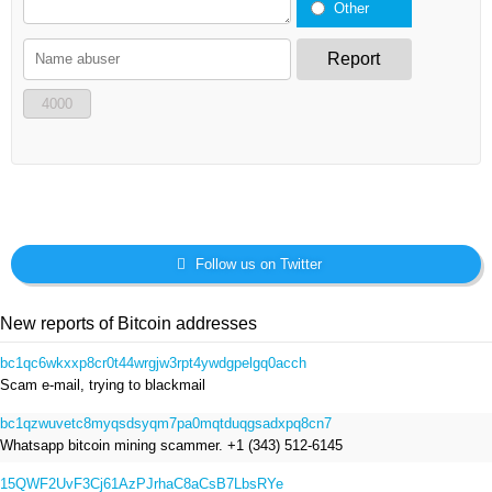
Other
Report
4000
Follow us on Twitter
New reports of Bitcoin addresses
bc1qc6wkxxp8cr0t44wrgjw3rpt4ywdgpelgq0acch
Scam e-mail, trying to blackmail
bc1qzwuvetc8myqsdsyqm7pa0mqtduqgsadxpq8cn7
Whatsapp bitcoin mining scammer. +1 (343) 512-6145
15QWF2UvF3Cj61AzPJrhaC8aCsB7LbsRYe