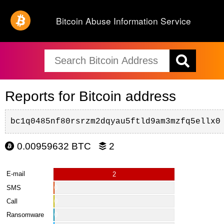
Bitcoin Abuse Information Service
Reports for Bitcoin address
bc1q0485nf80rsrzm2dqyau5ftld9am3mzfq5ellx0
0.00959632 BTC
2
E-mail
2
SMS
0
Call
0
Ransomware
0