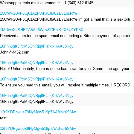
Whatsapp bitcoin mining scammer. +1 (343) 512-6145
15QWF2UvF3Cj61AzPJrhaC8aCsB7LbsRYe
15QWF2UvF3Cj61AzPJrhaC8aCsB7LbsRYe im got a mail that is a sextortion spam , he saying im have a R.A.T and need to pay 800$
1MDweXzSHBYA5AL6Wbw9CEnjKFX64YYP5X
Received a sextortion spam email demanding a Bitcoin payment of approximately JPY 200,000. The sender falsely claimed to have hacked my devices, recorded me through my webcam, and threatened to release videos unless I paid. This Bitcoin address was provided as the payment address. No payment was made.
16FnhJgft5PxM3QNRjq9FiafkKHAAv8Ngy
John@4452.com
16FnhJgft5PxM3QNRjq9FiafkKHAAv8Ngy
Hello! Unfortunately, there is some bad news for you. Some time ago, your device was infected with my private Trojan, R.A.T. (Remote Administration Tool). If you want to find out more about it, simply use Google. My Trojan allowed me to access your files, accounts, and your camera. Check the sender of this email; I have sent it from your email account. I RECORDED YOU MASTURBATING THROUGH YOUR CAMERA! If you still doubt my serious intentions, it only takes a couple of mouse clicks to share the video of you masturbating with your family, friends, relatives, all email contacts, on social networks, and the darknet. After that, I removed my malware to leave no traces. To ensure you read this email, you will receive it multiple times. All you need is $1400 USD in Bitcoin (BTC), transferred to my wallet address. After the transaction is successful, I will proceed to delete everything. You can purchase Bitcoin (BTC) from reputable exchanges here: http://www.coinbase.com - Payment options: Credit/Debit Cards, Bank Transfers, PayPal (in some regions). http://www.binance.com - Payment options: Credit/Debit Cards, Bank Transfers, P2P trading, third-party payment providers, and gift cards. http://www.bitrefill.com - Payment options: Paysafecard, credit/debit cards, crypto, bank transfer, and other gift cards. http://www.crypto.com - Payment options: Credit/Debit Cards, Bank Transfers, Apple Pay, Google Pay, and more. http://www.etoro.com - Payment options: Credit/Debit Cards, Bank Transfers, PayPal. Alternatively, simply Google for other exchanges. Once purchased, you can send the Bitcoin (BTC) directly to my wallet address or use a wallet application such as Atomic Wallet or Exodus Wallet to manage your transactions. My Bitcoin (BTC) wallet address is: 16FnhJgft5PxM3QNRjq9FiafkKHAAv8Ngy Yes, that's how the wallet address looks. Copy and paste my wallet address; it's case-sensitive. A piece of advice from me: regularly change all your passwords and update your device with the latest security patches.
16FnhJgft5PxM3QNRjq9FiafkKHAAv8Ngy
To ensure you read this email, you will receive it multiple times. I RECORDED YOU MASTURBATING THROUGH YOUR CAMERA! After that, I removed my malware to leave no traces. If you still doubt my serious intentions, it only takes a couple of mouse clicks to share the video of you masturbating with your family, friends, relatives, all email contacts, on social networks, and the darknet. All you need is $800 USD in Bitcoin (BTC), transferred to my wallet address. After the transaction is successful, I will proceed to delete everything. You can purchase Bitcoin (BTC) from reputable exchanges here: http://www.coinbase.com - Payment options: Credit/Debit Cards, Bank Transfers, PayPal (in some regions). http://www.binance.com - Payment options: Credit/Debit Cards, Bank Transfers, P2P trading, third-party payment providers, and gift cards. http://www.bitrefill.com - Payment options: Paysafecard, credit/debit cards, crypto, bank transfer, and other gift cards. http://www.crypto.com - Payment options: Credit/Debit Cards, Bank Transfers, Apple Pay, Google Pay, and more. http://www.etoro.com - Payment options: Credit/Debit Cards, Bank Transfers, PayPal. Alternatively, simply Google for other exchanges. Once purchased, you can send the Bitcoin (BTC) directly to my wallet address or use a wallet application such as Atomic Wallet or Exodus Wallet to manage your transactions. My Bitcoin (BTC) wallet address is: 16FnhJgft5PxM3QNRjq9FiafkKHAAv8Ngy
16FnhJgft5PxM3QNRjq9FiafkKHAAv8Ngy
16FnhJgft5PxM3QNRjq9FiafkKHAAv8Ngy
12t9YDPgwueZ9NyMgw519p7AA8isjr6SMw
test
12t9YDPgwueZ9NyMgw519p7AA8isjr6SMw