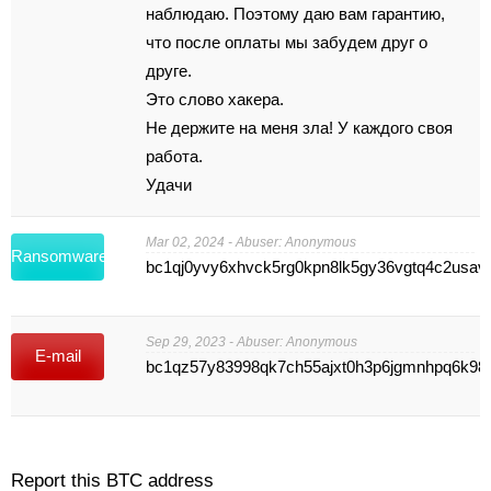
наблюдаю. Поэтому даю вам гарантию,
что после оплаты мы забудем друг о
друге.
Это слово хакера.
Не держите на меня зла! У каждого своя
работа.
Удачи
Mar 02, 2024 - Abuser: Anonymous
Ransomware
bc1qj0yvy6xhvck5rg0kpn8lk5gy36vgtq4c2usav
Sep 29, 2023 - Abuser: Anonymous
E-mail
bc1qz57y83998qk7ch55ajxt0h3p6jgmnhpq6k98
Report this BTC address