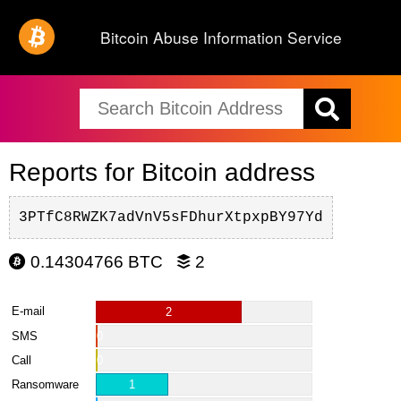
Bitcoin Abuse Information Service
Reports for Bitcoin address
3PTfC8RWZK7adVnV5sFDhurXtpxpBY97Yd
0.14304766 BTC
2
E-mail
2
SMS
0
Call
0
Ransomware
1