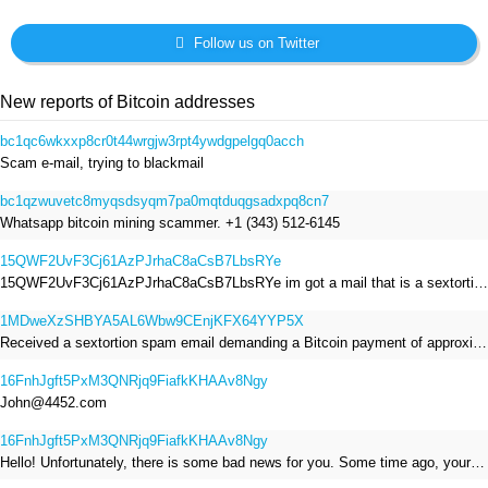
Follow us on Twitter
New reports of Bitcoin addresses
bc1qc6wkxxp8cr0t44wrgjw3rpt4ywdgpelgq0acch
Scam e-mail, trying to blackmail
bc1qzwuvetc8myqsdsyqm7pa0mqtduqgsadxpq8cn7
Whatsapp bitcoin mining scammer. +1 (343) 512-6145
15QWF2UvF3Cj61AzPJrhaC8aCsB7LbsRYe
15QWF2UvF3Cj61AzPJrhaC8aCsB7LbsRYe im got a mail that is a sextortion spam , he saying im have a R.A.T and need to pay 800$
1MDweXzSHBYA5AL6Wbw9CEnjKFX64YYP5X
Received a sextortion spam email demanding a Bitcoin payment of approximately JPY 200,000. The sender falsely claimed to have hacked my devices, recorded me through my webcam, and threatened to release videos unless I paid. This Bitcoin address was provided as the payment address. No payment was made.
16FnhJgft5PxM3QNRjq9FiafkKHAAv8Ngy
John@4452.com
16FnhJgft5PxM3QNRjq9FiafkKHAAv8Ngy
Hello! Unfortunately, there is some bad news for you. Some time ago, your device was infected with my private Trojan, R.A.T. (Remote Administration Tool). If you want to find out more about it, simply use Google. My Trojan allowed me to access your files, accounts, and your camera. Check the sender of this email; I have sent it from your email account. I RECORDED YOU MASTURBATING THROUGH YOUR CAMERA! If you still doubt my serious intentions, it only takes a couple of mouse clicks to share the video of you masturbating with your family, friends, relatives, all email contacts, on social networks, and the darknet. After that, I removed my malware to leave no traces. To ensure you read this email, you will receive it multiple times. All you need is $1400 USD in Bitcoin (BTC), transferred to my wallet address. After the transaction is successful, I will proceed to delete everything. You can purchase Bitcoin (BTC) from reputable exchanges here: http://www.coinbase.com - Payment options: Credit/Debit Cards, Bank Transfers, PayPal (in some regions). http://www.binance.com - Payment options: Credit/Debit Cards, Bank Transfers, P2P trading, third-party payment providers, and gift cards. http://www.bitrefill.com - Payment options: Paysafecard, credit/debit cards, crypto, bank transfer, and other gift cards. http://www.crypto.com - Payment options: Credit/Debit Cards, Bank Transfers, Apple Pay, Google Pay, and more. http://www.etoro.com - Payment options: Credit/Debit Cards, Bank Transfers, PayPal. Alternatively, simply Google for other exchanges. Once purchased, you can send the Bitcoin (BTC) directly to my wallet address or use a wallet application such as Atomic Wallet or Exodus Wallet to manage your transactions. My Bitcoin (BTC) wallet address is: 16FnhJgft5PxM3QNRjq9FiafkKHAAv8Ngy Yes, that's how the wallet address looks. Copy and paste my wallet address; it's case-sensitive. A piece of advice from me: regularly change all your passwords and update your device with the latest security patches.